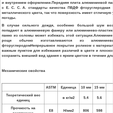
и внутреннем оформлении.Передняя плита алюминиевой па
с E. C. C. A. стандарты качества ПВДФ фторуглеродная 
металлического цвета, так что поверхность имеет отличную
погоды.
В случае сильного дождя, особенно большой шум возн
попадают в алюминиевую фанеру или алюминиево-пластико
панно из соломы может избежать этой ситуации.Алюминие
рощи обычно изготавливаются из алюминиев
фторуглеродомНепрерывное покрытие роликом с материал
важным пунктом для избежания различий в цвете и плоско
сохранить внешний вид здания с ярким цветом в течение дл
Механические свойства
ASTM
Единица
10 мм
15 мм
Теоретический вес
в кг/м2
5.4
5.6
единиц
Прочность на
Е8
Н/мм2
806
598