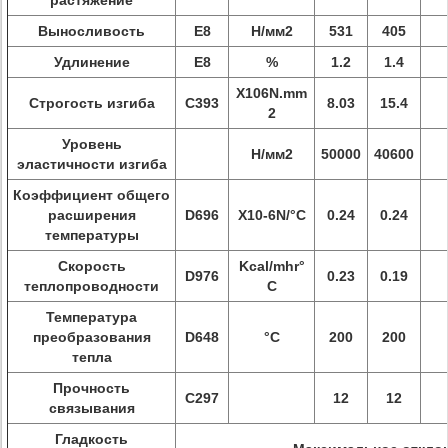
растяжение
Выносливость
Е8
Н/мм2
531
405
Удлинение
Е8
%
1.2
1.4
X106N.mm
Строгость изгиба
C393
8.03
15.4
2
Уровень
Н/мм2
50000
40600
эластичности изгиба
Коэффициент общего
расширения
D696
X10-6N/°C
0.24
0.24
температуры
Скорость
Kcal/mhr°
D976
0.23
0.19
теплопроводности
C
Температура
преобразования
D648
°C
200
200
тепла
Прочность
C297
12
12
связывания
Гладкость