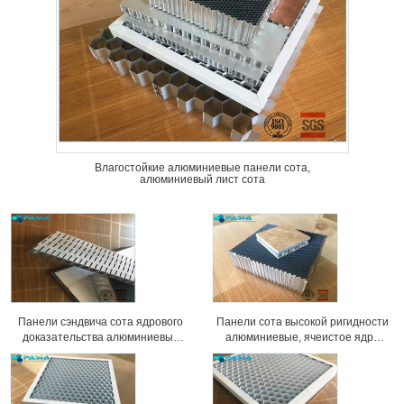
Влагостойкие алюминиевые панели сота,
алюминиевый лист сота
Панели сэндвича сота ядрового
Панели сота высокой ригидности
доказательства алюминиевые
алюминиевые, ячеистое ядро
оборудовали поверхностное
обшивают панелями 25 Мм
покрытие
толщины