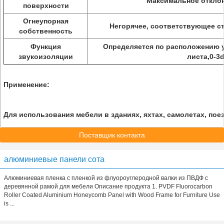
Максимальное отклон
поверхности
Огнеупорная
Негорячее, соответствующее ст
собственность
Функция
Определяется по расположению у
звукоизоляции
листа,0-3
Применение:
Для использования мебели в зданиях, яхтах, самолетах, поез
Поставщик контакта
алюминиевые панели сота
Алюминиевая пленка с пленкой из флуороуглеродной валки из ПВДФ с
деревянной рамой для мебели Описание продукта 1. PVDF Fluorocarbon
Roller Coated Aluminium Honeycomb Panel with Wood Frame for Furniture Use
is ...