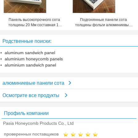
Панель высокопрочного сота
Подгонянные панели сота
толщины 20 Мм составная 10
толщины фольги алюминиевые,
лет гарантийного периода
металлический лист сота
Родственные поиски:
aluminum sandwich panel
aluminium honeycomb panels
aluminium sandwich panel
алюминиевые панели сота
Осмотрите все продукты
Профиль компании
Pasia Honeycomb Products Co., Ltd
проверенных поставщиков