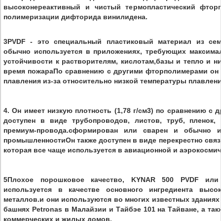
высоконереактивный и чистый термопластический фтор
полимеризации дифторида винилидена.
3PVDF - это специальный пластиковый материал из се
обычно используется в приложениях, требующих максимал
устойчивости к растворителям, кислотам,базы и тепло и н
время пожараПо сравнению с другими фторполимерами он 
плавления из-за относительно низкой температуры плавлени
4. Он имеет низкую плотность (1,78 г/см3) по сравнению с
доступен в виде трубопроводов, листов, труб, пленок,
премиум-провода.сформирован или сварен и обычно и
промышленностиОн также доступен в виде перекрестно связ
которая все чаще используется в авиационной и аэрокосми
5Плохое порошковое качество, KYNAR 500 PVDF или
используется в качестве основного ингредиента высо
металлов.и они используются во многих известных зданиях 
башнях Petronas в Малайзии и Тайбэе 101 на Тайване, а та
коммерческих и жилых домов.