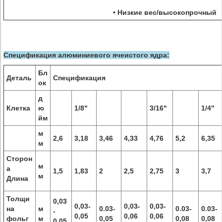
• Низкие вес/высокопрочный
Спецификация алюминиевого ячеистого ядра:
Бл
Деталь
Спецификация
ок
д
Клетка
ю
1/8"
3/16"
1/4"
йм
м
2,6
3,18
3,46
4,33
4,76
5,2
6,35
м
Сторон
м
а
1,5
1,83
2
2,5
2,75
3
3,7
м
Длина
Толщи
0,03
0,03-
0,03-
0,03-
на
м
0.03-
0.03-
0.03-
-
0,05
0,06
0,06
фольг
м
0,05
0,08
0,08
0,05