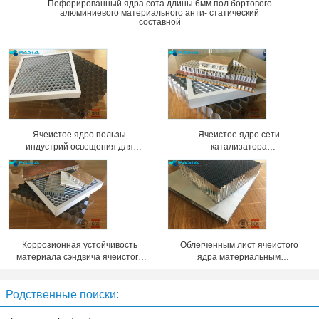
Пефорированный ядра сота длины 6мм пол бортового
алюминиевого материального анти- статический
составной
Ячеистое ядро пользы
Ячеистое ядро сети
индустрий освещения для
катализатора
различных решеток фары
кондиционирования воздуха
выставки
холодное, алюминиевые панели
сота
Коррозионная устойчивость
Облегченным лист ячеистого
материала сэндвича ячеистого
ядра материальным
ядра ранга авиации
скрепленный клеем
алюминиевая
алюминиевый составной
Родственные поиски: