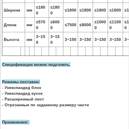
≤180
≤180
Ширина
мм
≤1800
≤1800
≤1800
≤1800
≤1
0
0
≤570
≤600
≤1000
≤1100
≤1
Длина
мм
≤7500
≤8000
0
0
0
0
0
3~15
3~15
Высота
мм
3~150
3~150
3~150
3~150
3~
0
0
Спецификации можно подгонять.
Режимы поставки:
- Унекспандед блок
- Унекспандед кусок
- Расширенный лист
- Отрезанные по заданному размеру части
Применения: