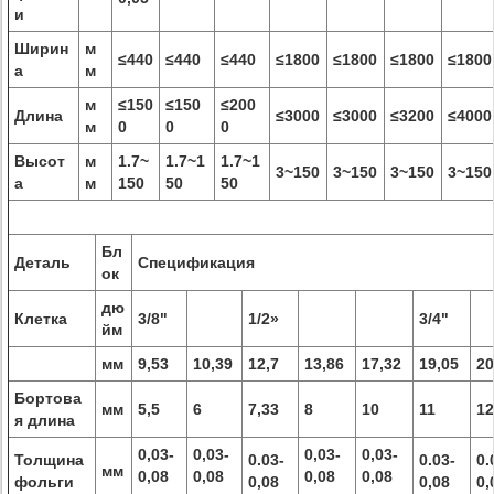
и
Ширин
м
≤440
≤440
≤440
≤1800
≤1800
≤1800
≤1800
а
м
м
≤150
≤150
≤200
Длина
≤3000
≤3000
≤3200
≤4000
м
0
0
0
Высот
м
1.7~
1.7~1
1.7~1
3~150
3~150
3~150
3~150
а
м
150
50
50
Бл
Деталь
Спецификация
ок
дю
Клетка
3/8"
1/2»
3/4"
йм
мм
9,53
10,39
12,7
13,86
17,32
19,05
20
Бортова
мм
5,5
6
7,33
8
10
11
12
я длина
0,03-
0,03-
0,03-
0,03-
Толщина
0.03-
0.03-
0.
мм
0,08
0,08
0,08
0,08
фольги
0,08
0,08
0,